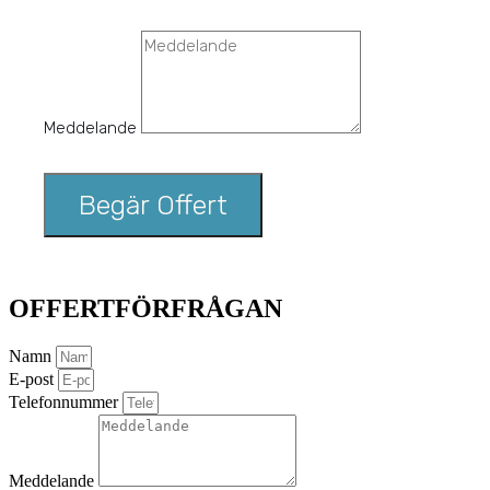
Meddelande
Begär Offert
OFFERTFÖRFRÅGAN
Namn
E-post
Telefonnummer
Meddelande