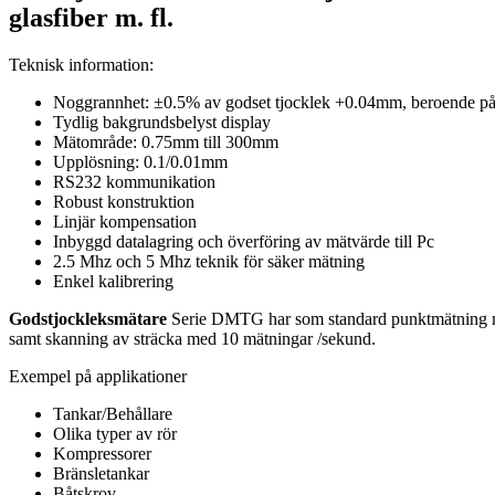
glasfiber m. fl.
Teknisk information:
Noggrannhet: ±0.5% av godset tjocklek +0.04mm, beroende på
Tydlig bakgrundsbelyst display
Mätområde: 0.75mm till 300mm
Upplösning: 0.1/0.01mm
RS232 kommunikation
Robust konstruktion
Linjär kompensation
Inbyggd datalagring och överföring av mätvärde till Pc
2.5 Mhz och 5 Mhz teknik för säker mätning
Enkel kalibrering
Godstjockleksmätare
Serie DMTG har som standard punktmätning 
samt skanning av sträcka med 10 mätningar /sekund.
Exempel på applikationer
Tankar/Behållare
Olika typer av rör
Kompressorer
Bränsletankar
Båtskrov