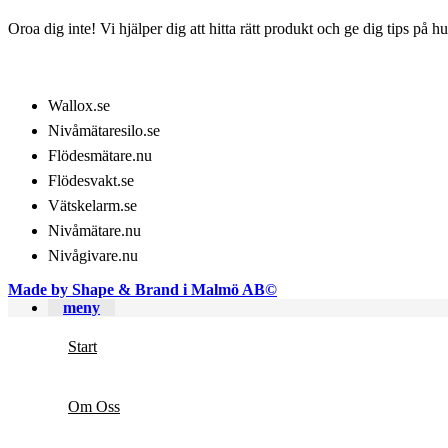
Oroa dig inte! Vi hjälper dig att hitta rätt produkt och ge dig tips på 
VÅRT SORTIMENT
Wallox.se
Nivåmätaresilo.se
Flödesmätare.nu
Flödesvakt.se
Vätskelarm.se
Nivåmätare.nu
Nivågivare.nu
Made by Shape & Brand i Malmö AB©
meny
Start
Om Oss