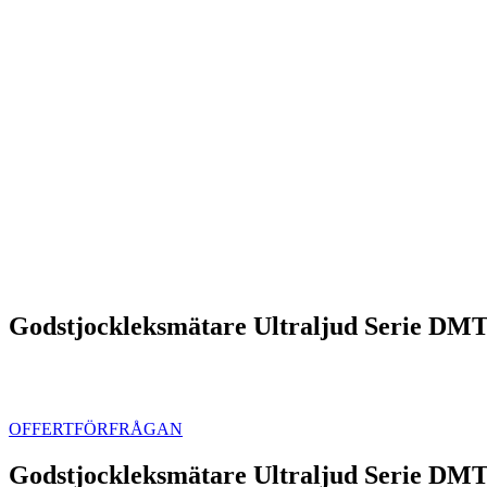
Godstjockleksmätare Ultraljud Serie DM
Click to enlarge
OFFERTFÖRFRÅGAN
Godstjockleksmätare Ultraljud Serie DMTG,