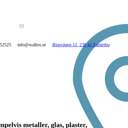
52525
info@wallox.se
Bispvägen 12
239 41 Falsterbo
lvis metaller, glas, plaster,