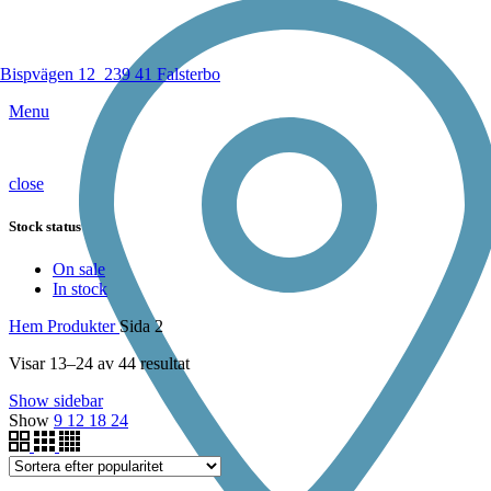
Bispvägen 12
239 41 Falsterbo
Menu
close
Stock status
On sale
In stock
Hem
Produkter
Sida 2
Visar 13–24 av 44 resultat
Show sidebar
Show
9
12
18
24