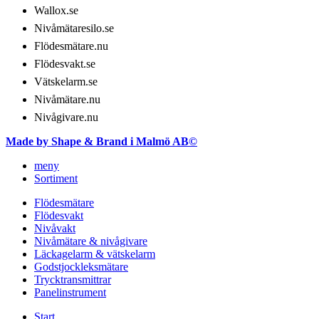
Wallox.se
Nivåmätaresilo.se
Flödesmätare.nu
Flödesvakt.se
Vätskelarm.se
Nivåmätare.nu
Nivågivare.nu
Made by Shape & Brand i Malmö AB©
meny
Sortiment
Flödesmätare
Flödesvakt
Nivåvakt
Nivåmätare & nivågivare
Läckagelarm & vätskelarm
Godstjockleksmätare
Trycktransmittrar
Panelinstrument
Start