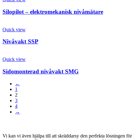
Silopilot – elektromekanisk nivåmätare
Quick view
Nivåvakt SSP
Quick view
Sidomonterad nivåvakt SMG
←
1
2
3
4
→
KONTAKTA OSS
Vi kan vi även hjälpa till att skräddarsy den perfekta lösningen för