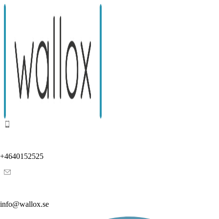
+4640152525
info@wallox.se